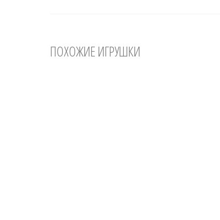
ПОХОЖИЕ ИГРУШКИ
Мастер-класс по вязанию игрушки: Сова
Мастер
Мастер-класс (МК) продается ТОЛЬКО в
Мастер-
электронной версии. Вы покупаете 2
формат
цифровых файла, которые будут
описани
доступны...
файле..